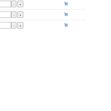
-
+
-
+
-
+