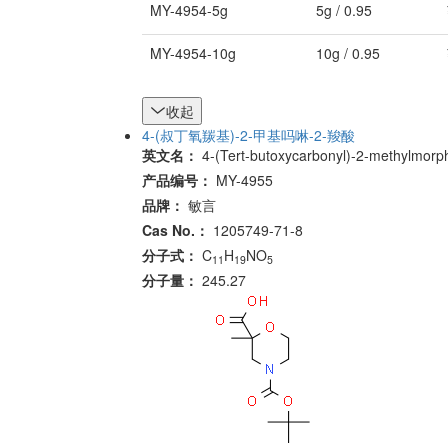
MY-4954-5g
5g / 0.95
MY-4954-10g
10g / 0.95
收起
4-(叔丁氧羰基)-2-甲基吗啉-2-羧酸
英文名：
4-(Tert-butoxycarbonyl)-2-methylmorph
产品编号：
MY-4955
品牌：
敏言
Cas No.：
1205749-71-8
分子式：
C
H
NO
11
19
5
分子量：
245.27