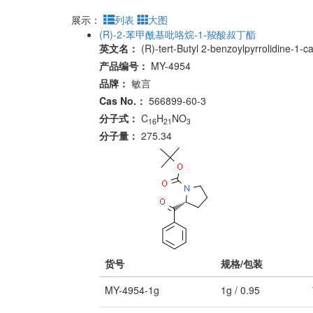
展示：
列表
大图
(R)-2-苯甲酰基吡咯烷-1-羧酸叔丁酯
英文名：
(R)-tert-Butyl 2-benzoylpyrrolidine-1-c
产品编号：
MY-4954
品牌：
敏言
Cas No.：
566899-60-3
分子式：
C
H
NO
16
21
3
分子量：
275.34
货号
规格/包装
MY-4954-1g
1g / 0.95