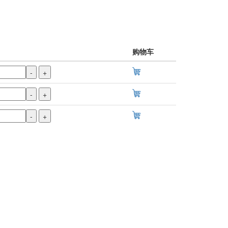
购物车
-
+
-
+
-
+