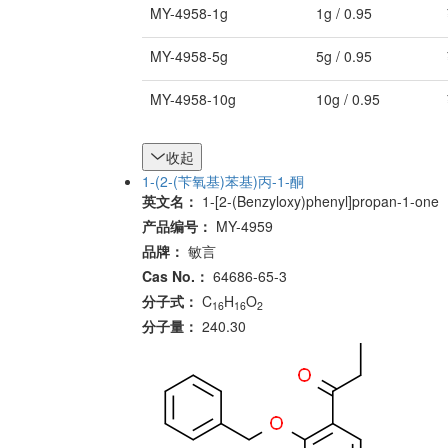
MY-4958-1g
1g / 0.95
MY-4958-5g
5g / 0.95
MY-4958-10g
10g / 0.95
收起
1-(2-(苄氧基)苯基)丙-1-酮
英文名：
1-[2-(Benzyloxy)phenyl]propan-1-one
产品编号：
MY-4959
品牌：
敏言
Cas No.：
64686-65-3
分子式：
C
H
O
16
16
2
分子量：
240.30