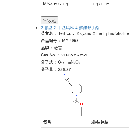
MY-4957-10g
10g / 0.95
收起
2-氰基-2-甲基吗啉-4-羧酸叔丁酯
英文名：
Tert-butyl 2-cyano-2-methylmorpholine
产品编号：
MY-4958
品牌：
敏言
Cas No.：
2166539-35-9
分子式：
C
H
N
O
11
18
2
3
分子量：
226.27
货号
规格/包装