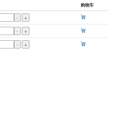
购物车
-
+
-
+
-
+