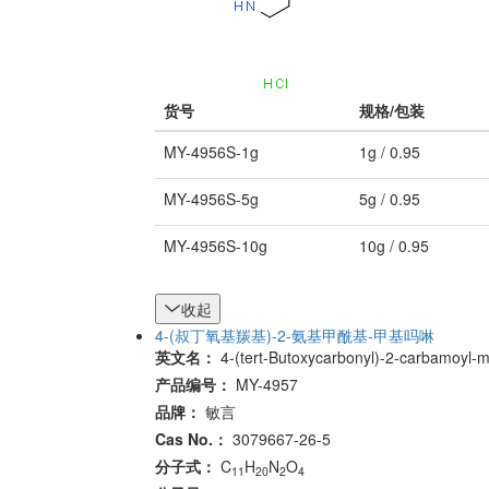
货号
规格/包装
MY-4956S-1g
1g / 0.95
MY-4956S-5g
5g / 0.95
MY-4956S-10g
10g / 0.95
收起
4-(叔丁氧基羰基)-2-氨基甲酰基-甲基吗啉
英文名：
4-(tert-Butoxycarbonyl)-2-carbamoyl-
产品编号：
MY-4957
品牌：
敏言
Cas No.：
3079667-26-5
分子式：
C
H
N
O
11
20
2
4