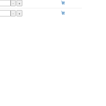
-
+
-
+