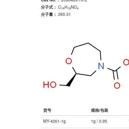
分子式：
C
H
NO
14
19
4
分子量：
265.31
货号
规格/包装
MY-4261-1g
1g / 0.95