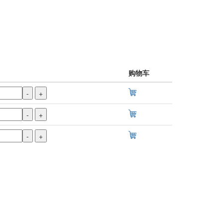
购物车
-
+
-
+
-
+