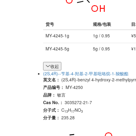
货号
规格/包装
目
MY-4245-1g
1g / 0.95
¥5
MY-4245-5g
5g / 0.95
¥1
收起
(2S,4R)--苄基-4-羟基-2-甲基吡咯烷-1-羧酸酯
英文名：
(2S,4R)-benzyl 4-hydroxy-2-methylpyrr
产品编号：
MY-4250
品牌：
敏言
Cas No.：
3035272-21-7
分子式：
C
H
NO
13
17
3
分子量：
235.28