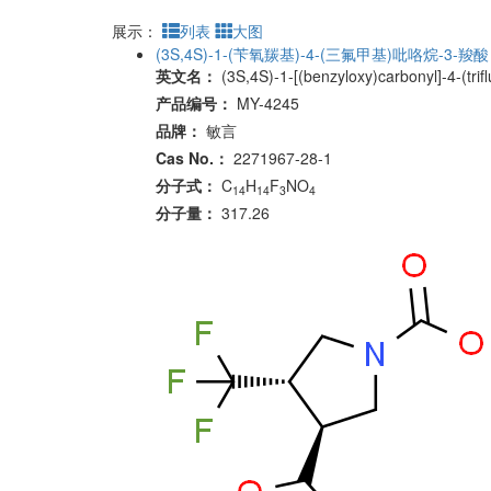
展示：
列表
大图
(3S,4S)-1-(苄氧羰基)-4-(三氟甲基)吡咯烷-3-羧酸
英文名：
(3S,4S)-1-[(benzyloxy)carbonyl]-4-(trif
产品编号：
MY-4245
品牌：
敏言
Cas No.：
2271967-28-1
分子式：
C
H
F
NO
14
14
3
4
分子量：
317.26