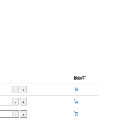
购物车
-
+
-
+
-
+