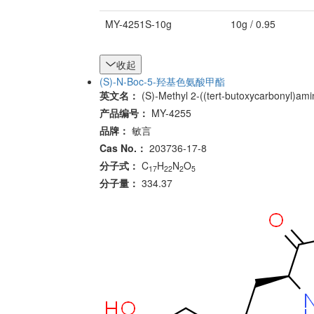
MY-4251S-10g
10g / 0.95
收起
(S)-N-Boc-5-羟基色氨酸甲酯
英文名：
(S)-Methyl 2-((tert-butoxycarbonyl)am
产品编号：
MY-4255
品牌：
敏言
Cas No.：
203736-17-8
分子式：
C
H
N
O
17
22
2
5
分子量：
334.37