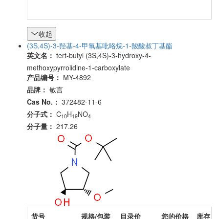
收起
(3S,4S)-3-羟基-4-甲氧基吡咯烷-1-羧酸叔丁基酯
英文名：
tert-butyl (3S,4S)-3-hydroxy-4-
methoxypyrrolidine-1-carboxylate
产品编号：
MY-4892
品牌：
敏言
Cas No.：
372482-11-6
分子式：
C
H
NO
10
19
4
分子量：
217.26
货号
规格/包装
目录价
您的价格
库存