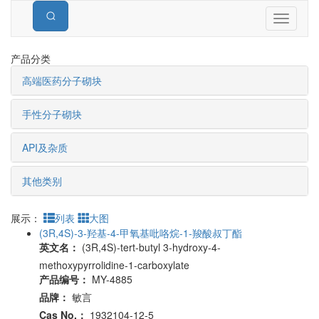
Toggle
navigati
产品分类
高端医药分子砌块
手性分子砌块
API及杂质
其他类别
展示：
列表
大图
(3R,4S)-3-羟基-4-甲氧基吡咯烷-1-羧酸叔丁酯
英文名：
(3R,4S)-tert-butyl 3-hydroxy-4-
methoxypyrrolidine-1-carboxylate
产品编号：
MY-4885
品牌：
敏言
Cas No.：
1932104-12-5