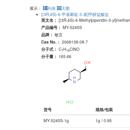
展示：
列表
大图
[(3R,6S)-6-甲基哌啶-3-基]甲醇盐酸盐
英文名：
[(3R,6S)-6-Methylpiperidin-3-yl]methan
产品编号：
MY-5245S
品牌：
敏言
Cas No.：
2068138-08-7
分子式：
C
H
ClNO
7
16
分子量：
165.66
货号
规格/包装
MY-5245S-1g
1g / 0.95