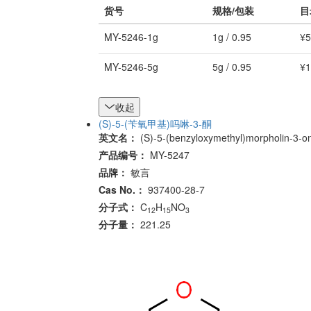
货号
规格/包装
目
MY-5246-1g
1g / 0.95
¥5
MY-5246-5g
5g / 0.95
¥1
收起
(S)-5-(苄氧甲基)吗啉-3-酮
英文名：
(S)-5-(benzyloxymethyl)morpholin-3-o
产品编号：
MY-5247
品牌：
敏言
Cas No.：
937400-28-7
分子式：
C
H
NO
12
15
3
分子量：
221.25