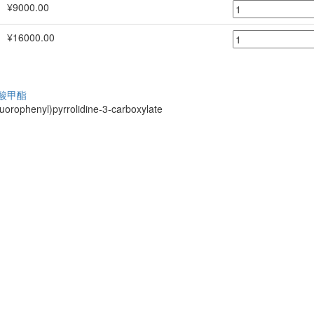
¥9000.00
¥16000.00
-羧酸甲酯
fluorophenyl)pyrrolidine-3-carboxylate