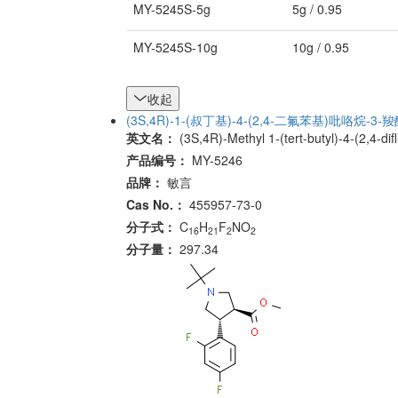
MY-5245S-5g
5g / 0.95
MY-5245S-10g
10g / 0.95
收起
(3S,4R)-1-(叔丁基)-4-(2,4-二氟苯基)吡咯烷-3
英文名：
(3S,4R)-Methyl 1-(tert-butyl)-4-(2,4-di
产品编号：
MY-5246
品牌：
敏言
Cas No.：
455957-73-0
分子式：
C
H
F
NO
16
21
2
2
分子量：
297.34