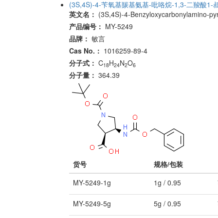
(3S,4S)-4-苄氧基羰基氨基-吡咯烷-1,3-二羧酸1
英文名：
(3S,4S)-4-Benzyloxycarbonylamino-pyrro
产品编号：
MY-5249
品牌：
敏言
Cas No.：
1016259-89-4
分子式：
C
H
N
O
18
24
2
6
分子量：
364.39
货号
规格/包装
MY-5249-1g
1g / 0.95
MY-5249-5g
5g / 0.95