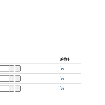
购物车
-
+
-
+
-
+