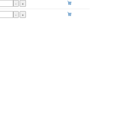
-
+
-
+