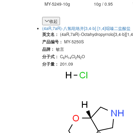
MY-5249-10g
10g / 0.95
收起
(4aR,7aR)-八氢吡咯并[3,4-b] [1,4]噁嗪二盐酸盐
英文名：
(4aR,7aR)-Octahydropyrrolo[3,4-b][1,4
产品编号：
MY-5250S
品牌：
敏言
分子式：
C
H
Cl
N
O
6
14
2
2
分子量：
201.09