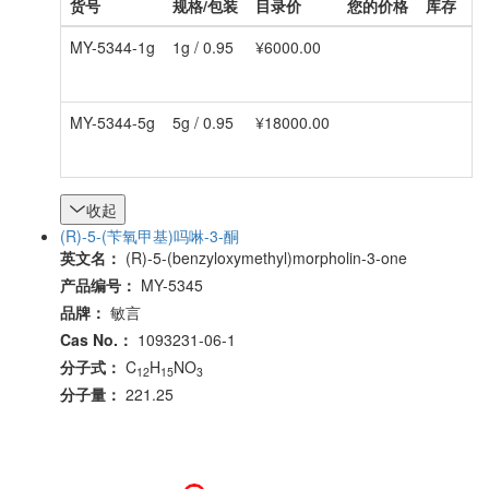
货号
规格/包装
目录价
您的价格
库存
数
MY-5344-1g
1g / 0.95
¥6000.00
-
MY-5344-5g
5g / 0.95
¥18000.00
-
收起
(R)-5-(苄氧甲基)吗啉-3-酮
英文名：
(R)-5-(benzyloxymethyl)morpholin-3-one
产品编号：
MY-5345
品牌：
敏言
Cas No.：
1093231-06-1
分子式：
C
H
NO
12
15
3
分子量：
221.25