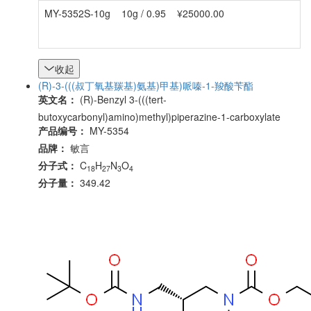
MY-5352S-10g
10g / 0.95
¥25000.00
收起
(R)-3-(((叔丁氧基羰基)氨基)甲基)哌嗪-1-羧酸苄酯
英文名：
(R)-Benzyl 3-(((tert-
butoxycarbonyl)amino)methyl)piperazine-1-carboxylate
产品编号：
MY-5354
品牌：
敏言
分子式：
C
H
N
O
18
27
3
4
分子量：
349.42