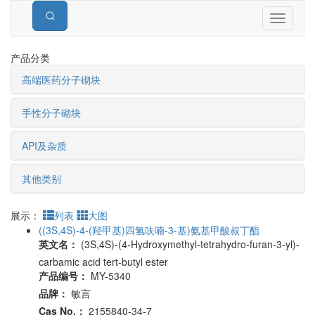
Toggle
navigati
产品分类
高端医药分子砌块
手性分子砌块
API及杂质
其他类别
展示：
列表
大图
((3S,4S)-4-(羟甲基)四氢呋喃-3-基)氨基甲酸叔丁酯
英文名：
(3S,4S)-(4-Hydroxymethyl-tetrahydro-furan-3-yl)-
carbamic acid tert-butyl ester
产品编号：
MY-5340
品牌：
敏言
Cas No.：
2155840-34-7