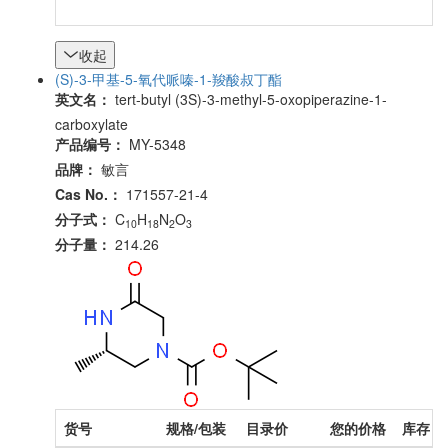
收起
(S)-3-甲基-5-氧代哌嗪-1-羧酸叔丁酯
英文名：
tert-butyl (3S)-3-methyl-5-oxopiperazine-1-
carboxylate
产品编号：
MY-5348
品牌：
敏言
Cas No.：
171557-21-4
分子式：
C
H
N
O
10
18
2
3
分子量：
214.26
货号
规格/包装
目录价
您的价格
库存