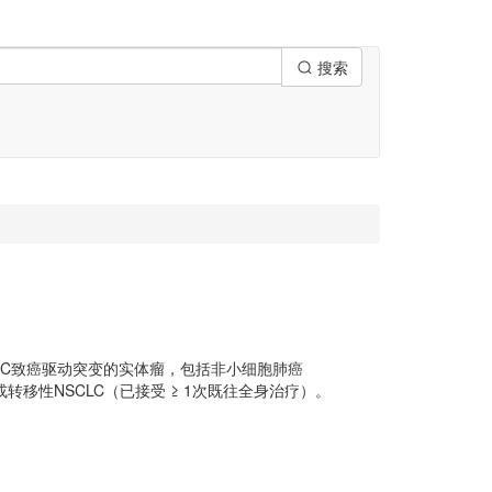
搜索
AS G12C致癌驱动突变的实体瘤，包括非小细胞肺癌
期或转移性NSCLC（已接受 ≥ 1次既往全身治疗）。