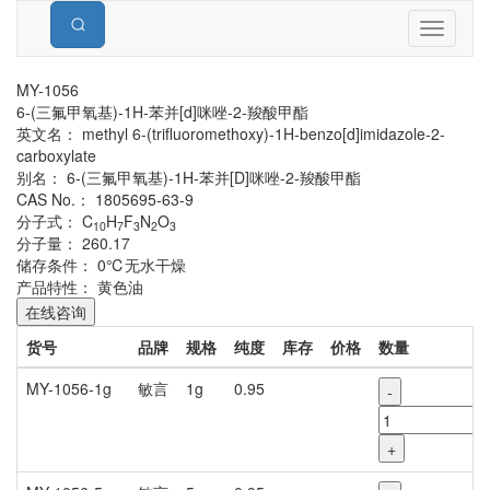
Toggle
navigati
MY-1056
6-(三氟甲氧基)-1H-苯并[d]咪唑-2-羧酸甲酯
英文名：
methyl 6-(trifluoromethoxy)-1H-benzo[d]imidazole-2-
carboxylate
别名：
6-(三氟甲氧基)-1H-苯并[D]咪唑-2-羧酸甲酯
CAS No.：
1805695-63-9
分子式：
C
H
F
N
O
10
7
3
2
3
分子量：
260.17
储存条件：
0℃无水干燥
产品特性：
黄色油
在线咨询
货号
品牌
规格
纯度
库存
价格
数量
MY-1056-1g
敏言
1g
0.95
-
+