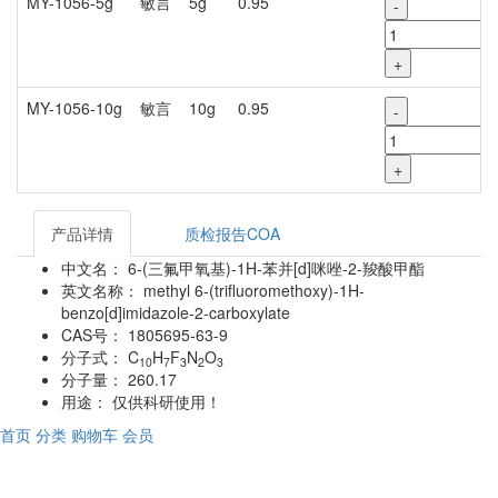
MY-1056-5g
敏言
5g
0.95
-
+
MY-1056-10g
敏言
10g
0.95
-
+
产品详情
质检报告COA
中文名：
6-(三氟甲氧基)-1H-苯并[d]咪唑-2-羧酸甲酯
英文名称：
methyl 6-(trifluoromethoxy)-1H-
benzo[d]imidazole-2-carboxylate
CAS号：
1805695-63-9
分子式：
C
H
F
N
O
10
7
3
2
3
分子量：
260.17
用途：
仅供科研使用！
首页
分类
购物车
会员