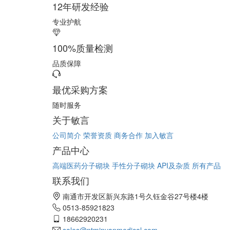
12年研发经验
专业护航
100%质量检测
品质保障
最优采购方案
随时服务
关于敏言
公司简介
荣誉资质
商务合作
加入敏言
产品中心
高端医药分子砌块
手性分子砌块
API及杂质
所有产品
联系我们
南通市开发区新兴东路1号久钰金谷27号楼4楼
0513-85921823
18662920231