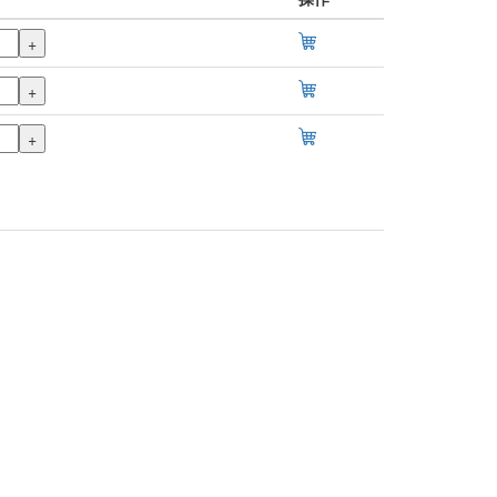
+
+
+