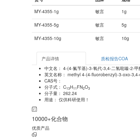
MY-4355-1g
敏言
1g
MY-4355-5g
敏言
5g
MY-4355-10g
敏言
10g
产品详情
质检报告COA
中文名：
4-(4-氟苄基)-3-氧代-3,4-二氢吡嗪-2
英文名称：
methyl 4-(4-fluorobenzyl)-3-oxo-3,4
CAS号：
分子式：
C
H
FN
O
13
11
2
3
分子量：
262.24
用途：
仅供科研使用！
10000+化合物
优质产品