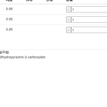
0.95
-
0.95
-
0.95
-
-甲酸甲酯
-dihydropyrazine-2-carboxylate