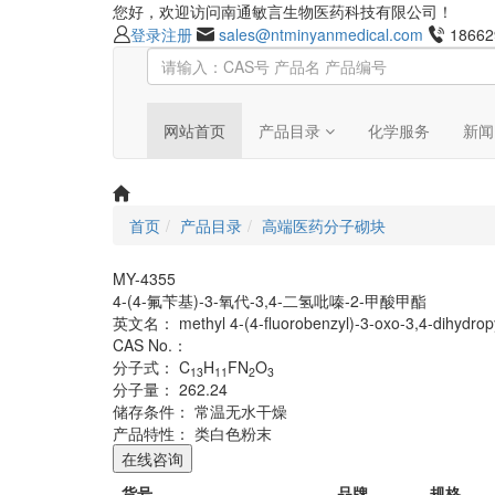
您好，欢迎访问南通敏言生物医药科技有限公司！
登录
注册
sales@ntminyanmedical.com
18662
网站首页
产品目录
化学服务
新闻
首页
产品目录
高端医药分子砌块
MY-4355
4-(4-氟苄基)-3-氧代-3,4-二氢吡嗪-2-甲酸甲酯
英文名：
methyl 4-(4-fluorobenzyl)-3-oxo-3,4-dihydrop
CAS No.：
分子式：
C
H
FN
O
13
11
2
3
分子量：
262.24
储存条件：
常温无水干燥
产品特性：
类白色粉末
在线咨询
货号
品牌
规格