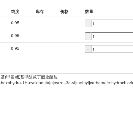
纯度
库存
价格
数量
0.95
-
0.95
-
0.95
-
(1H)-基)甲基)氨基甲酸叔丁酯盐酸盐
6a-hexahydro-1H-cyclopenta[c]pyrrol-3a-yl]methyl]carbamate;hydrochlor