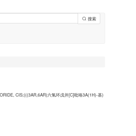
搜索
ORIDE, CIS;(((3AR,6AR)六氢环戊并[C]吡咯3A(1H)-基)