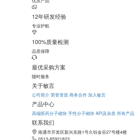
优质产品
12年研发经验
专业护航
100%质量检测
品质保障
最优采购方案
随时服务
关于敏言
公司简介
荣誉资质
商务合作
加入敏言
产品中心
高端医药分子砌块
手性分子砌块
API及杂质
所有产品
联系我们
南通市开发区新兴东路1号久钰金谷27号楼4楼
0513-85921823