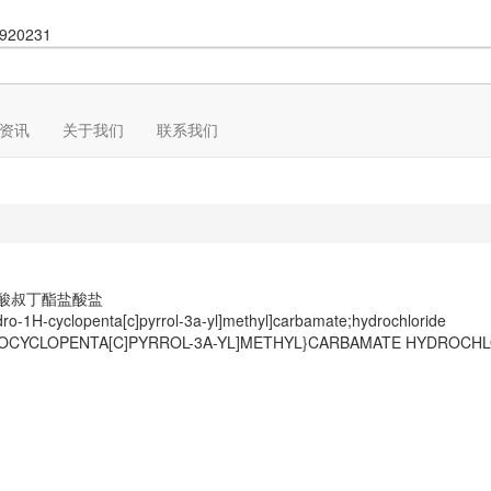
920231
资讯
关于我们
联系我们
氨基甲酸叔丁酯盐酸盐
dro-1H-cyclopenta[c]pyrrol-3a-yl]methyl]carbamate;hydrochloride
DROCYCLOPENTA[C]PYRROL-3A-YL]METHYL}CARBAMATE HYDROCHL