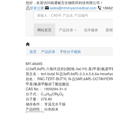
您好，欢迎访问南通敏言生物医药科技有限公司！
登录
注册
sales@ntminyanmedical.com
18662
网站首页
产品目录
化学服务
新闻
首页
产品目录
手性分子砌块
MY-4849S
(((3aR,6aR)-六氢环戊并[c]吡咯-3a(1H)-基)甲基)
英文名：
tert-butyl N-[[(3aR,6aR)-2,3,4,5,6,6a-hexahy
别名：
RAC-TERT-BUTYL N-{[(3AR,6AR)-OCTAHY
甲基)氨基甲酸叔丁酯盐酸盐
CAS No.：
1909294-31-0
分子式：
C
H
ClN
O
13
25
2
2
分子量：
276.80
储存条件：
常温无水干燥
产品特性：
白色粉末