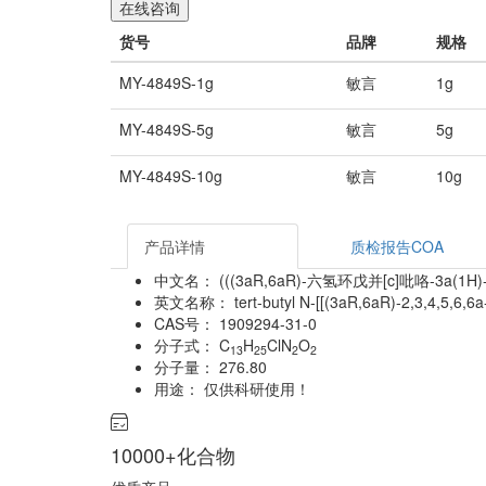
在线咨询
货号
品牌
规格
MY-4849S-1g
敏言
1g
MY-4849S-5g
敏言
5g
MY-4849S-10g
敏言
10g
产品详情
质检报告COA
中文名：
(((3aR,6aR)-六氢环戊并[c]吡咯-3a
英文名称：
tert-butyl N-[[(3aR,6aR)-2,3,4,5,6,
CAS号：
1909294-31-0
分子式：
C
H
ClN
O
13
25
2
2
分子量：
276.80
用途：
仅供科研使用！
10000+化合物