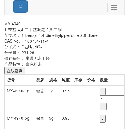
Toggle
navigati
MY-4940
1-苄基-4,4-二甲基哌啶-2,6-二酮
英文名：
1-benzyl-4,4-dimethylpiperidine-2,6-dione
CAS No.：
106754-11-4
分子式：
C
H
NO
14
17
2
分子量：
231.29
储存条件：
常温无水干燥
产品特性：
白色粉末
在线咨询
货号
品牌
规格
纯度
库存
价格
数量
MY-4940-1g
敏言
1g
0.95
-
+
MY-4940-5g
敏言
5g
0.95
-